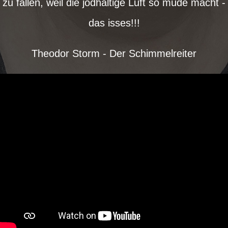
zu fallen, weil die jodhaltige Luft so müde macht -
das isses!!!
Theodor Storm - Der Schimmelreiter