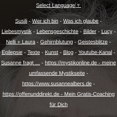
Select Language
▼
Susili
-
Wer ich bin
-
Was ich glaube
-
Liebesmystik
-
Lebensgeschichte
-
Bilder
-
Lucy
-
Nelli + Laura
-
Gehirnblutung
-
Geistesblitze
-
Epilepsie
-
Texte
-
Kunst
-
Blog
-
Youtube-Kanal
-
Susanne fragt ...
-
https://mystikonline.de - meine
umfassende Mystikseite
-
https://www.susannealbers.de
-
https://offenunddirekt.de - Mein Gratis-Coaching
für Dich