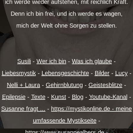
ich werde wieder aufstehen, mit reichlich Kraft.
Denn ich bin frei, und ich werde es wagen,
mich der Welt ohne Sorgen zu stellen.
Susili
-
Wer ich bin
-
Was ich glaube
-
Liebesmystik
-
Lebensgeschichte
-
Bilder
-
Lucy
-
Nelli + Laura
-
Gehirnblutung
-
Geistesblitze
-
Epilepsie
-
Texte
-
Kunst
-
Blog
-
Youtube-Kanal
-
Susanne fragt ...
-
https://mystikonline.de - meine
umfassende Mystikseite
-
https://www.susannealbers.de
-