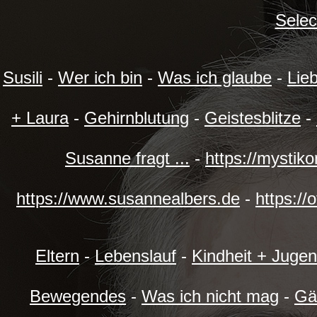
Selec
Susili
-
Wer ich bin
-
Was ich glaube
-
Lie
+ Laura
-
Gehirnblutung
-
Geistesblitze
-
Susanne fragt ...
-
https://mystik
https://www.susannealbers.de
-
https://
Eltern
-
Lebenslauf
-
Kindheit + Juge
Bewegendes
-
Was ich nicht mag
-
Gä