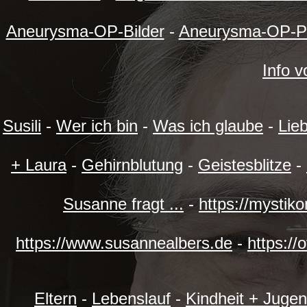
Aneurysma-OP-Bilder
-
Aneurysma-OP-P
Info 
Susili
-
Wer ich bin
-
Was ich glaube
-
Lie
+ Laura
-
Gehirnblutung
-
Geistesblitze
-
Susanne fragt ...
-
https://mystik
https://www.susannealbers.de
-
https://
Eltern
-
Lebenslauf
-
Kindheit + Juge