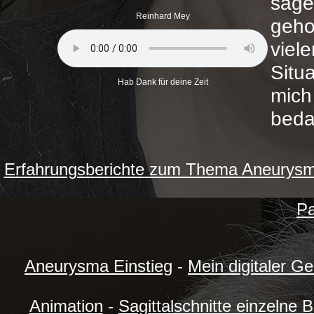
sage
Reinhard Mey
geho
vie
Situ
Hab Dank für deine Zeit
mic
beda
Erfahrungsberichte zum Thema Aneurysm
Pa
Aneurysma Einstieg
-
Mein digitaler G
Animation
-
Sagittalschnitte einzelne B