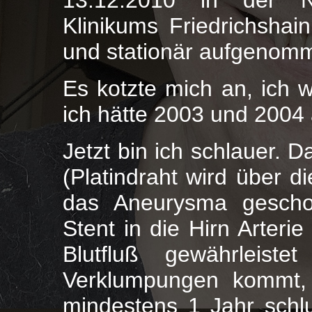
13.12.2010 in der Ne
Klinikums Friedrichshai
und stationär aufgenom
Es kotzte mich an, ich w
ich hätte 2003 und 2004 
Jetzt bin ich schlauer. 
(Platindraht wird über d
das Aneurysma gescho
Stent in die Hirn Arter
Blutfluß gewährleist
Verklumpungen kommt, 
mindestens 1 Jahr schl