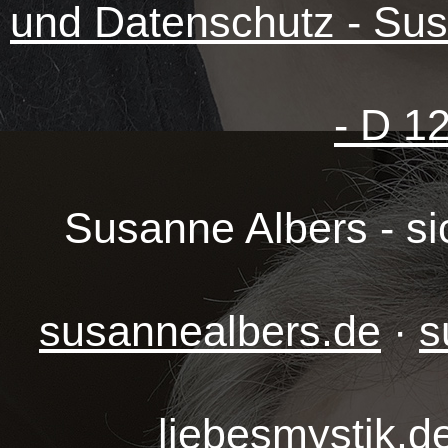
und Datenschutz - Sus
- D 1
Susanne Albers - s
susannealbers.de
·
s
liebesmystik.d