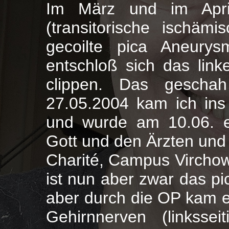
Im März und im Apri
(transitorische ischäm
gecoilte pica Aneury
entschloß sich das link
clippen. Das gesch
27.05.2004 kam ich in
und wurde am 10.06. e
Gott und den Ärzten und 
Charité, Campus Virchow
ist nun aber zwar das p
aber durch die OP kam 
Gehirnnerven (linksse