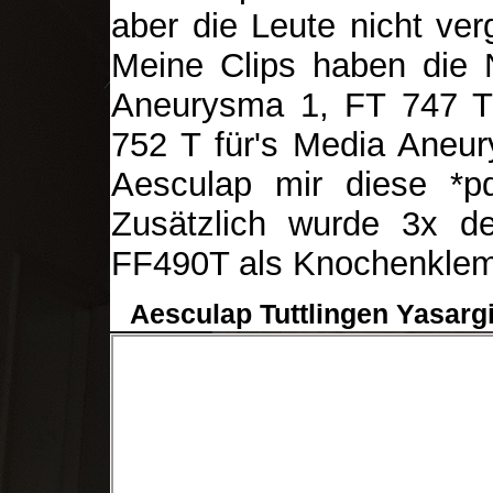
aber die Leute nicht ver
Meine Clips haben die
Aneurysma 1, FT 747 T
752 T für's Media Aneur
Aesculap mir diese *pd
Zusätzlich wurde 3x d
FF490T als Knochenklem
Aesculap Tuttlingen Yasargi