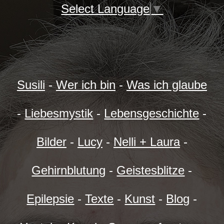
Select Language
▼
Susili
-
Wer ich bin
-
Was ich glaube
-
Liebesmystik
-
Lebensgeschichte
-
Bilder
-
Lucy
-
Nelli + Laura
-
Gehirnblutung
-
Geistesblitze
-
Epilepsie
-
Texte
-
Kunst
-
Blog
-