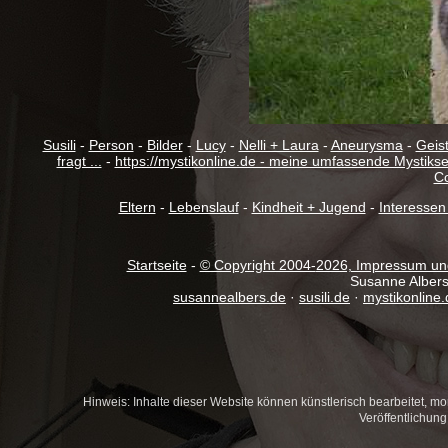
Susili
-
Person
-
Bilder
-
Lucy
-
Nelli + Laura
-
Aneurysma
-
Geist
fragt ...
-
https://mystikonline.de - meine umfassende Mystikse
Co
Eltern
-
Lebenslauf
-
Kindheit + Jugend
-
Interessen
Startseite
-
© Copyright 2004-
2026, Impressum und
Susanne Albers
susannealbers.de
·
susili.de
·
mystikonline.
Hinweis: Inhalte dieser Website können künstlerisch bearbeitet, mont
Veröffentlichun