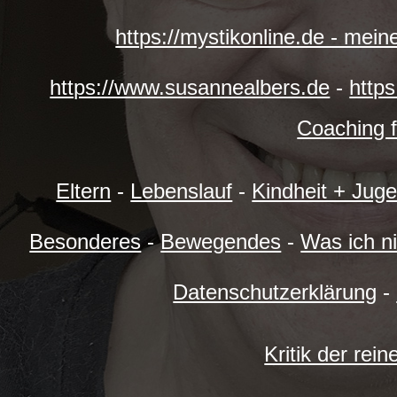
https://mystikonline.de - mei
https://www.susannealbers.de
-
https
Coaching f
Eltern
-
Lebenslauf
-
Kindheit + Jug
Besonderes
-
Bewegendes
-
Was ich n
Datenschutzerklärung
-
Kritik der rei