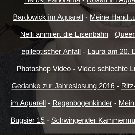
Bardowick im Aquarell
-
Meine Hand tu
Nelli animiert die Eisenbahn
-
Queen
epileptischer Anfall
-
Laura am 20. 
Photoshop Video
-
Video schlechte Lu
Gedanke zur Jahreslosung 2016
-
Ritz
im Aquarell
-
Regenbogenkinder
-
Mein 
Bugsier 15
-
Schwingender Kammermus