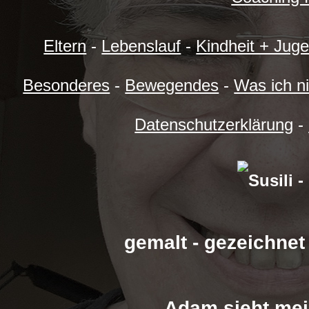
Eltern
-
Lebenslauf
-
Kindheit + Jug
Besonderes
-
Bewegendes
-
Was ich n
Datenschutzerklärung
-
gemalt - gezeichnet
Adam sieht me