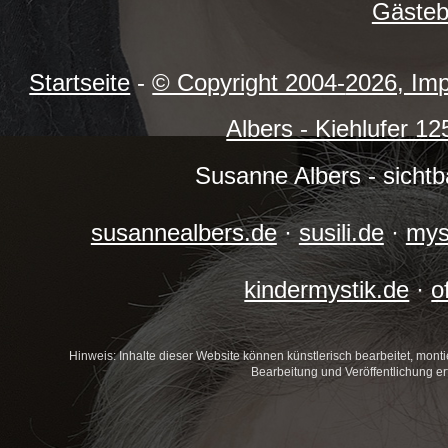
Gäste
Startseite
-
© Copyright 2004-
2026, Im
Albers - Kiehlufer 12
Susanne Albers - sicht
susannealbers.de
·
susili.de
·
mys
kindermystik.de
·
o
Hinweis: Inhalte dieser Website können künstlerisch bearbeitet, montier
Bearbeitung und Veröffentlichung e