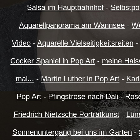
Salsa im Hauptbahnhof
-
Selbstpor
Aquarellpanorama am Wannsee
-
We
Video
-
Aquarelle Vielseitigkeitsreiten
Cocker Spaniel in Pop Art
-
meine Halsw
mal...
-
Martin Luther in Pop Art
-
Karl
Pop Art
-
Pfingstrose nach Dali
-
Rose
Friedrich Nietzsche Porträtkunst
-
Lün
Sonnenuntergang bei uns im Garten
-