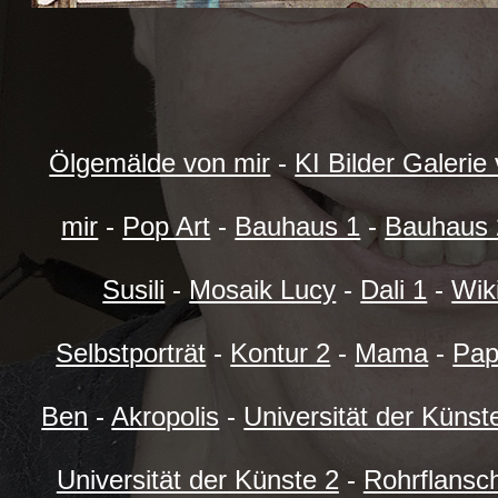
Ölgemälde von mir
-
KI Bilder Galerie
mir
-
Pop Art
-
Bauhaus 1
-
Bauhaus 
Susili
-
Mosaik Lucy
-
Dali 1
-
Wik
Selbstporträt
-
Kontur 2
-
Mama
-
Pa
Ben
-
Akropolis
-
Universität der Künst
Universität der Künste 2
-
Rohrflansc