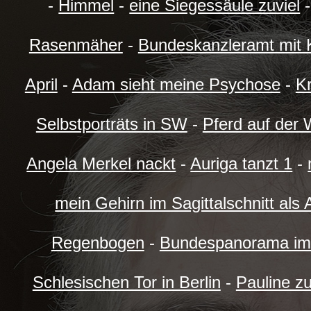
-
Himmel
-
eine Siegessäule zuviel
Rasenmäher
-
Bundeskanzleramt mit 
April
-
Adam sieht meine Psychose
-
K
Selbstporträts in SW
-
Pferd auf der
Angela Merkel nackt
-
Auriga tanzt 1
-
mein Gehirn im Sagittalschnitt als
Regenbogen
-
Bundespanorama im
Schlesischen Tor in Berlin
-
Pauline z