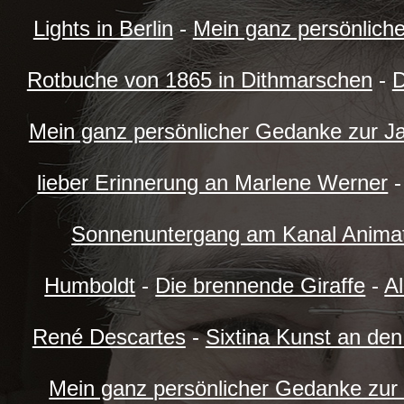
Lights in Berlin
-
Mein ganz persönlich
Rotbuche von 1865 in Dithmarschen
-
D
Mein ganz persönlicher Gedanke zur J
lieber Erinnerung an Marlene Werner
Sonnenuntergang am Kanal Anima
Humboldt
-
Die brennende Giraffe
-
Al
René Descartes
-
Sixtina Kunst an de
Mein ganz persönlicher Gedanke zur