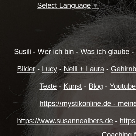
Select Language
▼
Susili
-
Wer ich bin
-
Was ich glaube
Bilder
-
Lucy
-
Nelli + Laura
-
Gehirnb
Texte
-
Kunst
-
Blog
-
Youtube
https://mystikonline.de - mei
https://www.susannealbers.de
-
https
Coaching f