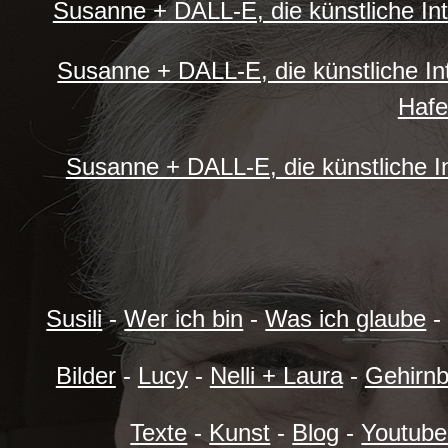
Susanne + DALL-E, die künstliche Int
Susanne + DALL-E, die künstliche In
Haf
Susanne + DALL-E, die künstliche Int
Susili
-
Wer ich bin
-
Was ich glaube
Bilder
-
Lucy
-
Nelli + Laura
-
Gehirnb
Texte
-
Kunst
-
Blog
-
Youtube