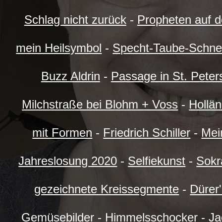
Schlag nicht zurück
-
Propheten auf d
mein Heilsymbol
-
Specht-Taube-Schn
Buzz Aldrin
-
Passage in St. Peter
Milchstraße bei Blohm + Voss
-
Hollän
mit Formen
-
Friedrich Schiller
-
Mei
Jahreslosung 2020
-
Selfiekunst
-
Sokra
gezeichnete Kreissegmente
-
Dürer
Gemüsebilder
-
Himmelsschocker
-
Ja