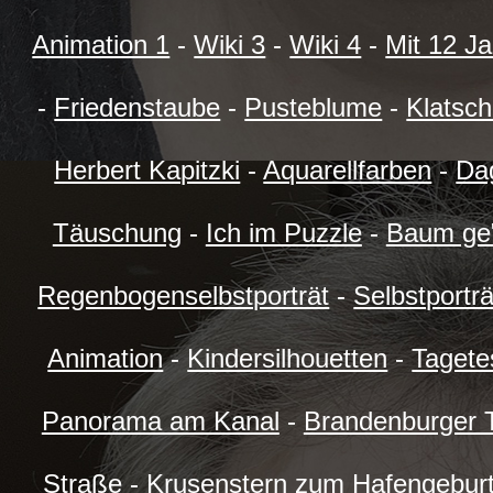
Animation 1
-
Wiki 3
-
Wiki 4
-
Mit 12 Ja
-
Friedenstaube
-
Pusteblume
-
Klatsc
Herbert Kapitzki
-
Aquarellfarben
-
Da
Täuschung
-
Ich im Puzzle
-
Baum ge"
Regenbogenselbstporträt
-
Selbstporträ
Animation
-
Kindersilhouetten
-
Tagete
Panorama am Kanal
-
Brandenburger T
Straße
-
Krusenstern zum Hafengeburt