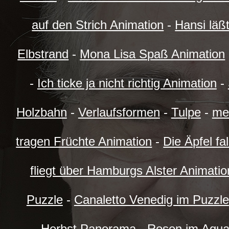
auf den Strich Animation
-
Hansi läß
Elbstrand
-
Mona Lisa Spaß Animation
-
Ich ticke ja nicht richtig Animation
-
Holzbahn
-
Verlaufsformen
-
Tulpe
-
me
tragen Früchte Animation
-
Die Äpfel f
fliegt über Hamburgs Alster Animatio
Puzzle
-
Canaletto Venedig im Puzzle
Herbst Panorama
-
Rosen im Aquar