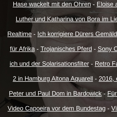
Hase wackelt mit den Ohren
-
Eloise
Luther und Katharina von Bora im L
Realtime
-
Ich korrigiere Dürers Gemä
für Afrika
-
Trojanisches Pferd
-
Sony C
ich und der Solarisationsfilter
-
Retro F
2 in Hamburg Altona Aquarell
-
2016, 
Peter und Paul Dom in Bardowick
-
Für
Video Capoeira vor dem Bundestag
-
Vi