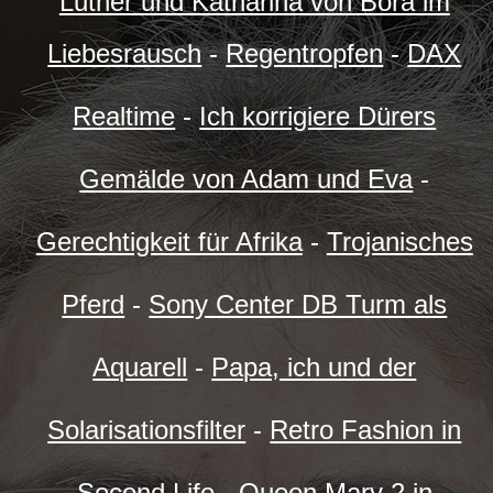
Luther und Katharina von Bora im
Liebesrausch
-
Regentropfen
-
DAX
Realtime
-
Ich korrigiere Dürers
Gemälde von Adam und Eva
-
Gerechtigkeit für Afrika
-
Trojanisches
Pferd
-
Sony Center DB Turm als
Aquarell
-
Papa, ich und der
Solarisationsfilter
-
Retro Fashion in
Second Life
-
Queen Mary 2 in