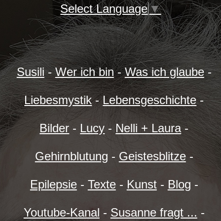
Select Language
▼
Susili
-
Wer ich bin
-
Was ich glaube
-
Liebesmystik
-
Lebensgeschichte
-
Bilder
-
Lucy
-
Nelli + Laura
-
Gehirnblutung
-
Geistesblitze
-
Epilepsie
-
Texte
-
Kunst
-
Blog
-
Youtube-Kanal
-
Susanne fragt ...
-