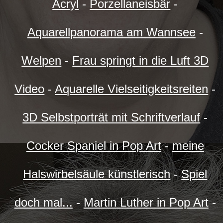
Acryl
-
Porzellaneisbär
-
Aquarellpanorama am Wannsee
-
Welpen
-
Frau springt in die Luft 3D
Video
-
Aquarelle Vielseitigkeitsreiten
-
3D Selbstporträt mit Schriftverlauf
-
Cocker Spaniel in Pop Art
-
meine
Halswirbelsäule künstlerisch
-
Spiel
doch mal...
-
Martin Luther in Pop Art
-