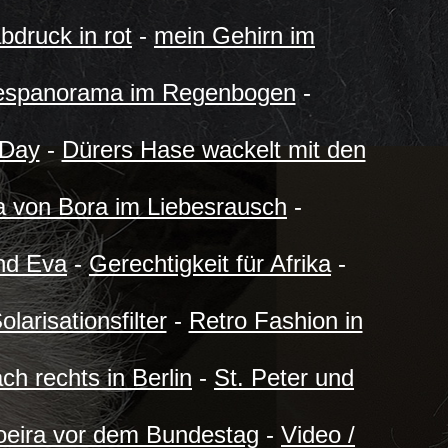
bdruck in rot
-
mein Gehirn im
espanorama im Regenbogen
-
 Day
-
Dürers Hase wackelt mit den
a von Bora im Liebesrausch
-
nd Eva
-
Gerechtigkeit für Afrika
-
larisationsfilter
-
Retro Fashion in
ch rechts in Berlin
-
St. Peter und
oeira vor dem Bundestag
-
Video /