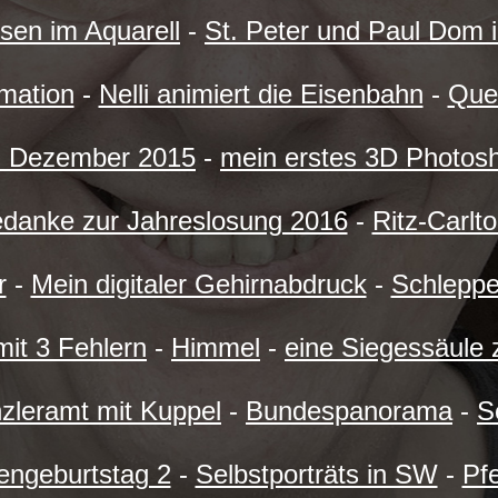
sen im Aquarell
-
St. Peter und Paul Dom i
imation
-
Nelli animiert die Eisenbahn
-
Que
. Dezember 2015
-
mein erstes 3D Photos
danke zur Jahreslosung 2016
-
Ritz-Carlt
r
-
Mein digitaler Gehirnabdruck
-
Schleppe
mit 3 Fehlern
-
Himmel
-
eine Siegessäule 
zleramt mit Kuppel
-
Bundespanorama
-
S
engeburtstag 2
-
Selbstporträts in SW
-
Pf