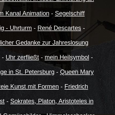
m Kanal Animation
-
Segelschiff
g - Uhrturm
-
René Descartes
-
licher Gedanke zur Jahreslosung
-
Uhr zerfließt
-
mein Heilsymbol
-
ge in St. Petersburg
-
Queen Mary
reie Kunst mit Formen
-
Friedrich
st
-
Sokrates, Platon, Aristoteles in