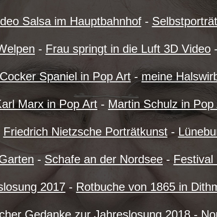
ideo Salsa im Hauptbahnhof
-
Selbstporträt
Welpen
-
Frau springt in die Luft 3D Video
Cocker Spaniel in Pop Art
-
meine Halswirb
arl Marx in Pop Art
-
Martin Schulz in Pop 
-
Friedrich Nietzsche Porträtkunst
-
Lünebu
 Garten
-
Schafe an der Nordsee
-
Festival 
slosung 2017
-
Rotbuche von 1865 in Dith
icher Gedanke zur Jahreslosung 2018
-
Nor