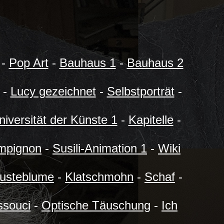
-
Pop Art
-
Bauhaus 1
-
Bauhaus 2
-
Lucy gezeichnet
-
Selbstporträt
-
niversität der Künste 1
-
Kapitelle
-
mpignon
-
Susili-Animation 1
-
Wiki
usteblume
-
Klatschmohn
-
Schaf
-
ssouci
-
Optische Täuschung
-
Ich