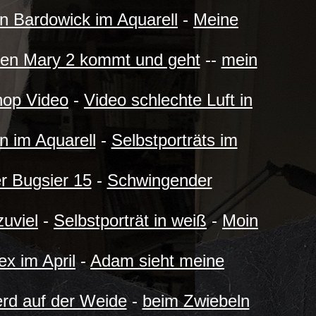
n Bardowick im Aquarell
-
Meine
en Mary 2 kommt und geht
--
mein
hop Video
-
Video schlechte Luft in
on im Aquarell
-
Selbstporträts im
r Bugsier 15
-
Schwingender
zuviel
-
Selbstporträt in weiß
-
Moin
ex im April
-
Adam sieht meine
erd auf der Weide
-
beim Zwiebeln