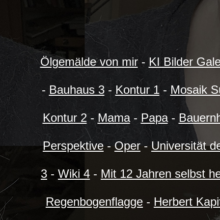
Ölgemälde von mir
-
KI Bilder Gale
-
Bauhaus 3
-
Kontur 1
-
Mosaik Su
Kontur 2
-
Mama
-
Papa
-
Bauern
Perspektive
-
Oper
-
Universität d
3
-
Wiki 4
-
Mit 12 Jahren selbst h
Regenbogenflagge
-
Herbert Kapi