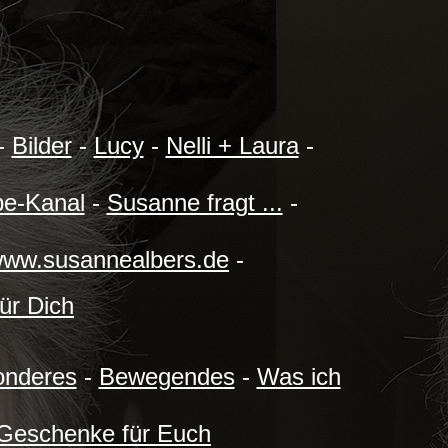
-
Bilder
-
Lucy
-
Nelli + Laura
-
be-Kanal
-
Susanne fragt ...
-
/www.susannealbers.de
-
für Dich
onderes
-
Bewegendes
-
Was ich
Geschenke für Euch