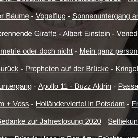
er Bäume
-
Vogelflug
-
Sonnenuntergang a
brennende Giraffe
-
Albert Einstein
-
Venedi
ometrie oder doch nicht
-
Mein ganz persön
zurück
-
Propheten auf der Brücke
-
Kringel
untergang
-
Apollo 11 - Buzz Aldrin
-
Passa
hm + Voss
-
Holländerviertel in Potsdam
-
F
Gedanke zur Jahreslosung 2020
-
Selfiekun