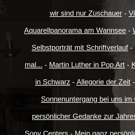
wir sind nur Zuschauer
-
V
Aquarellpanorama am Wannsee
-
Selbstporträt mit Schriftverlauf
-
mal...
-
Martin Luther in Pop Art
-
K
in Schwarz
-
Allegorie der Zeit
Sonnenuntergang bei uns im
persönlicher Gedanke zur Jahre
Sony Centers
-
Mein ganz persönl