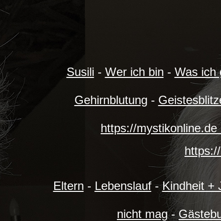
Susili
-
Wer ich bin
-
Was ich 
Gehirnblutung
-
Geistesblitz
https://mystikonline.d
https:/
Eltern
-
Lebenslauf
-
Kindheit +
nicht mag
-
Gästeb