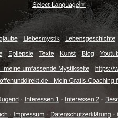
Select Language
▼
glaube
-
Liebesmystik
-
Lebensgeschichte
e
-
Epilepsie
-
Texte
-
Kunst
-
Blog
-
Youtu
e - meine umfassende Mystikseite
-
https:/
/offenunddirekt.de - Mein Gratis-Coaching 
 Jugend
-
Interessen 1
-
Interessen 2
-
Bes
uch
-
Impressum
-
Datenschutzerklärung
-