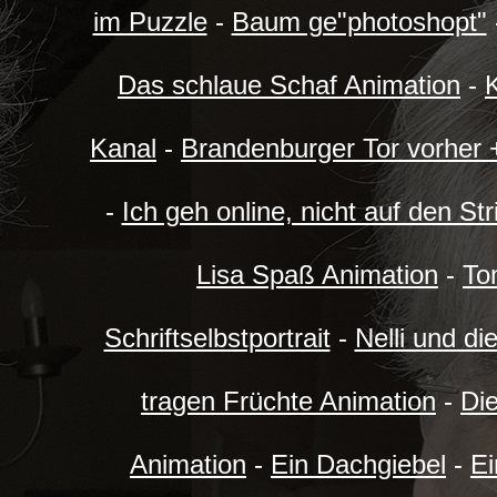
im Puzzle
-
Baum ge"photoshopt"
Das schlaue Schaf Animation
-
K
Kanal
-
Brandenburger Tor vorher 
-
Ich geh online, nicht auf den St
Lisa Spaß Animation
-
To
Schriftselbstportrait
-
Nelli und di
tragen Früchte Animation
-
Di
Animation
-
Ein Dachgiebel
-
Ei