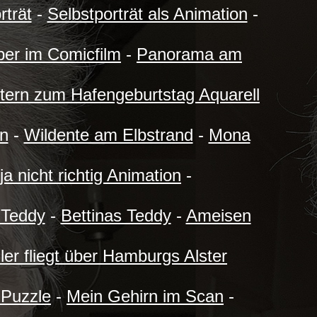
trät
-
Selbstporträt als Animation
-
ber im Comicfilm
-
Panorama am
tern zum Hafengeburtstag Aquarell
on
-
Wildente am Elbstrand
-
Mona
 ja nicht richtig Animation
-
 Teddy
-
Bettinas Teddy
-
Ameisen
ler fliegt über Hamburgs Alster
 Puzzle
-
Mein Gehirn im Scan
-