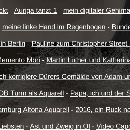
ckt
-
Auriga tanzt 1
-
mein digitaler Gehirna
-
meine linke Hand im Regenbogen
-
Bund
n Berlin
-
Pauline zum Christopher Street
 Memento Mori
-
Martin Luther und Katharin
Ich korrigiere Dürers Gemälde von Adam u
DB Turm als Aquarell
-
Papa, ich und der So
mburg Altona Aquarell
-
2016, ein Ruck na
Liebsten
-
Ast und Zweig in Öl
-
Video Cap