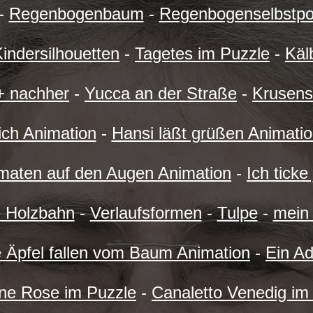
-
Regenbogenbaum
-
Regenbogenselbstpor
indersilhouetten
-
Tagetes im Puzzle
-
Käl
+ nachher
-
Yucca an der Straße
-
Krusens
rich Animation
-
Hansi läßt grüßen Animati
maten auf den Augen Animation
-
Ich ticke
e Holzbahn
-
Verlaufsformen
-
Tulpe
-
mein
e Äpfel fallen vom Baum Animation
-
Ein Ad
ne Rose im Puzzle
-
Canaletto Venedig im