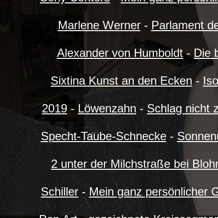
Marlene Werner
-
Parlament d
Alexander von Humboldt
-
Die 
Sixtina Kunst an den Ecken
-
Is
2019
-
Löwenzahn
-
Schlag nicht 
Specht-Taube-Schnecke
-
Sonnen
2 unter der Milchstraße bei Blo
Schiller
-
Mein ganz persönlicher 