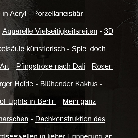
 in Acryl
-
Porzellaneisbär
-
-
Aquarelle Vielseitigkeitsreiten
-
3D
elsäule künstlerisch
-
Spiel doch
Art
-
Pfingstrose nach Dali
-
Rosen
rger Heide
-
Blühender Kaktus
-
of Lights in Berlin
-
Mein ganz
marschen
-
Dachkonstruktion des
dseewellen in lieber Erinnerung an