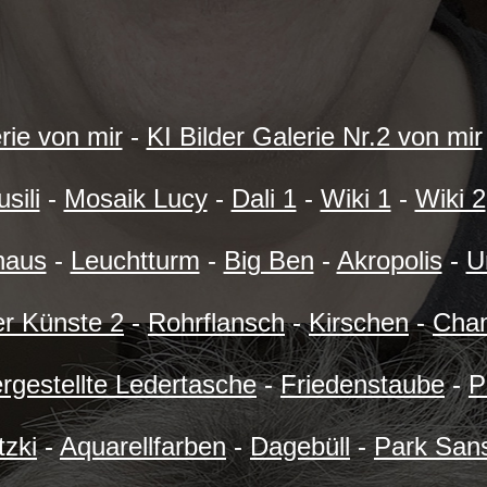
rie von mir
-
KI Bilder Galerie Nr.2 von mir
sili
-
Mosaik Lucy
-
Dali 1
-
Wiki 1
-
Wiki 2
haus
-
Leuchtturm
-
Big Ben
-
Akropolis
-
U
er Künste 2
-
Rohrflansch
-
Kirschen
-
Cha
ergestellte Ledertasche
-
Friedenstaube
-
P
tzki
-
Aquarellfarben
-
Dagebüll
-
Park San