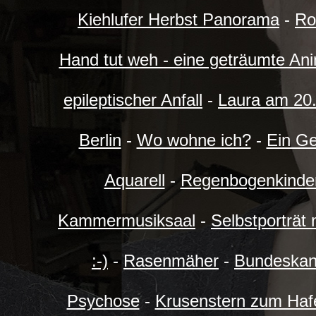
Kiehlufer Herbst Panorama
-
Ro
Hand tut weh - eine geträumte An
epileptischer Anfall
-
Laura am 20
Berlin
-
Wo wohne ich?
-
Ein Ge
Aquarell
-
Regenbogenkinde
Kammermusiksaal
-
Selbstporträt 
:-)
-
Rasenmäher
-
Bundeskan
Psychose
-
Krusenstern zum Haf