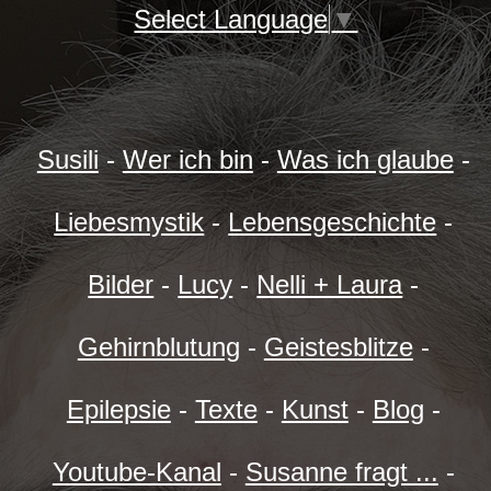
Select Language
▼
Susili
-
Wer ich bin
-
Was ich glaube
-
Liebesmystik
-
Lebensgeschichte
-
Bilder
-
Lucy
-
Nelli + Laura
-
Gehirnblutung
-
Geistesblitze
-
Epilepsie
-
Texte
-
Kunst
-
Blog
-
Youtube-Kanal
-
Susanne fragt ...
-