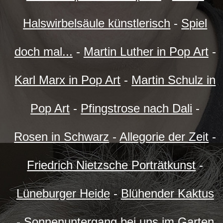
Halswirbelsäule künstlerisch
-
Spiel
doch mal...
-
Martin Luther in Pop Art
-
Karl Marx in Pop Art
-
Martin Schulz in
Pop Art
-
Pfingstrose nach Dali
-
Rosen in Schwarz
-
Allegorie der Zeit
-
Friedrich Nietzsche Porträtkunst
-
Lüneburger Heide
-
Blühender Kaktus
-
Sonnenuntergang bei uns im Garten