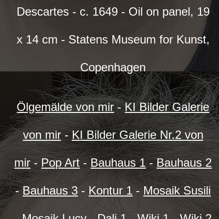
Descartes - c. 1649 - Oil on panel, 19
x 14 cm - Statens Museum for Kunst,
Copenhagen
Ölgemälde von mir
-
KI Bilder Galerie
von mir
-
KI Bilder Galerie Nr.2 von
mir
-
Pop Art
-
Bauhaus 1
-
Bauhaus 2
-
Bauhaus 3
-
Kontur 1
-
Mosaik Susili
-
Mosaik Lucy
-
Dali 1
-
Wiki 1
-
Wiki 2