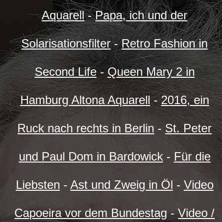
Aquarell
-
Papa, ich und der
Solarisationsfilter
-
Retro Fashion in
Second Life
-
Queen Mary 2 in
Hamburg Altona Aquarell
-
2016, ein
Ruck nach rechts in Berlin
-
St. Peter
und Paul Dom in Bardowick
-
Für die
Liebsten
-
Ast und Zweig in Öl
-
Video
Capoeira vor dem Bundestag
-
Video /