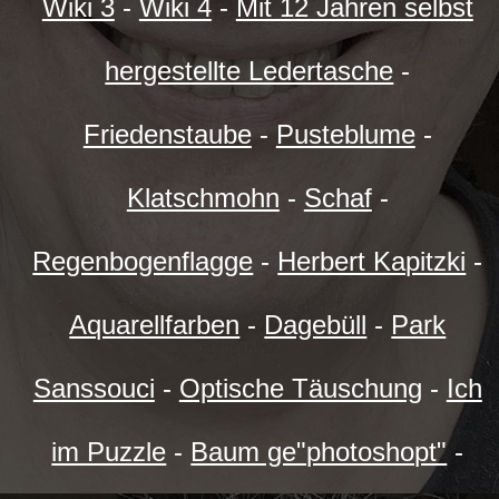
Wiki 3
-
Wiki 4
-
Mit 12 Jahren selbst
hergestellte Ledertasche
-
Friedenstaube
-
Pusteblume
-
Klatschmohn
-
Schaf
-
Regenbogenflagge
-
Herbert Kapitzki
-
Aquarellfarben
-
Dagebüll
-
Park
Sanssouci
-
Optische Täuschung
-
Ich
im Puzzle
-
Baum ge"photoshopt"
-