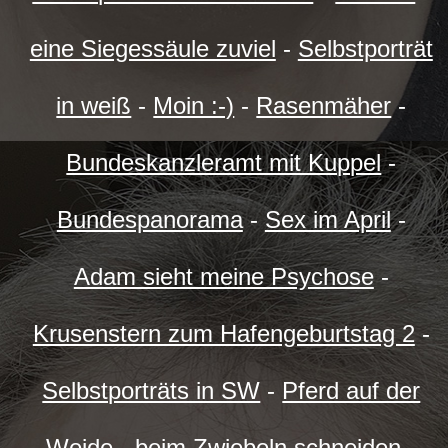
eine Siegessäule zuviel
-
Selbstporträt
in weiß
-
Moin :-)
-
Rasenmäher
-
Bundeskanzleramt mit Kuppel
-
Bundespanorama
-
Sex im April
-
Adam sieht meine Psychose
-
Krusenstern zum Hafengeburtstag 2
-
Selbstporträts in SW
-
Pferd auf der
Weide
-
beim Zwiebeln schneiden
-