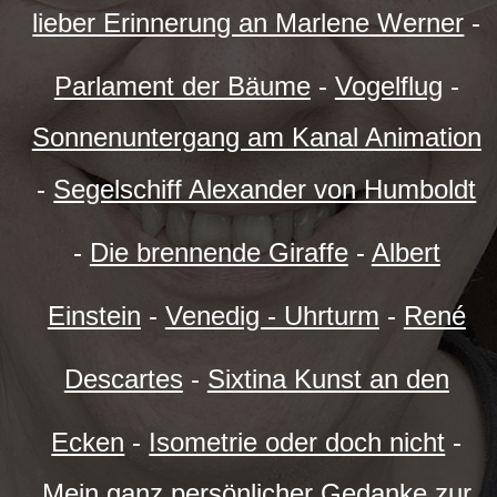
lieber Erinnerung an Marlene Werner
-
Parlament der Bäume
-
Vogelflug
-
Sonnenuntergang am Kanal Animation
-
Segelschiff Alexander von Humboldt
-
Die brennende Giraffe
-
Albert
Einstein
-
Venedig - Uhrturm
-
René
Descartes
-
Sixtina Kunst an den
Ecken
-
Isometrie oder doch nicht
-
Mein ganz persönlicher Gedanke zur