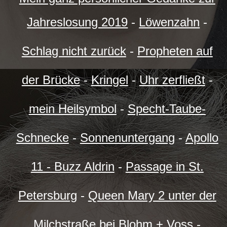
Jahreslosung 2019
-
Löwenzahn
-
Schlag nicht zurück
-
Propheten auf
der Brücke
-
Kringel
-
Uhr zerfließt
-
mein Heilsymbol
-
Specht-Taube-
Schnecke
-
Sonnenuntergang
-
Apollo
11 - Buzz Aldrin
-
Passage in St.
Petersburg
-
Queen Mary 2 unter der
Milchstraße bei Blohm + Voss
-