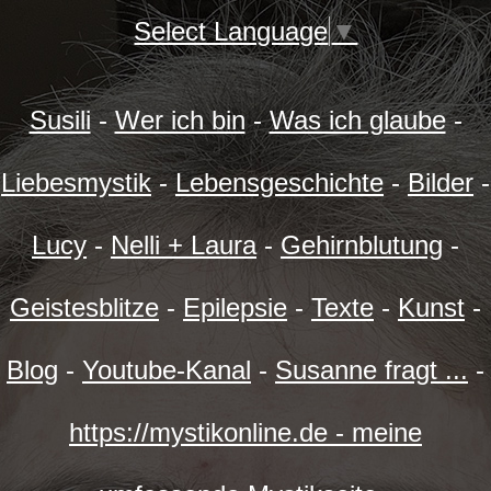
Select Language
▼
Susili
-
Wer ich bin
-
Was ich glaube
-
Liebesmystik
-
Lebensgeschichte
-
Bilder
-
Lucy
-
Nelli + Laura
-
Gehirnblutung
-
Geistesblitze
-
Epilepsie
-
Texte
-
Kunst
-
Blog
-
Youtube-Kanal
-
Susanne fragt ...
-
https://mystikonline.de - meine